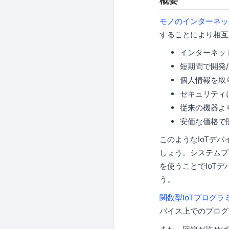
概要
モノのインターネット(
することにより相互
インターネッ
短期間で開発
個人情報を取
セキュリティ
従来の機器よ
安価な価格で
このようなIoTデ
しょう。システムプ
を使うことでIoT
う。
関数型IoTプログラ
バイス上でのプログ