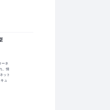
型
ンターネ
され、情
ーネット
セキュ