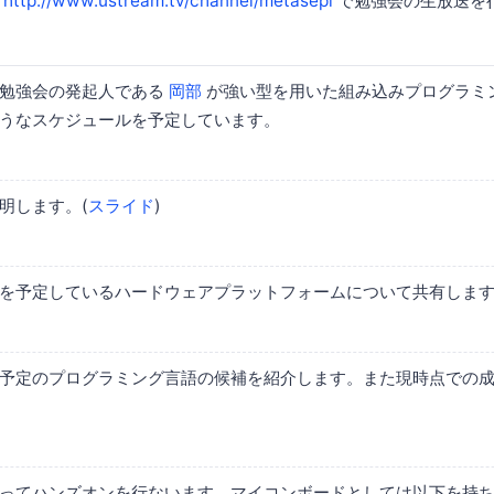
ば
http://www.ustream.tv/channel/metasepi
で勉強会の生放送を
、勉強会の発起人である
岡部
が強い型を用いた組み込みプログラミ
うなスケジュールを予定しています。
明します。(
スライド
)
を予定しているハードウェアプラットフォームについて共有します
予定のプログラミング言語の候補を紹介します。また現時点での
ってハンズオンを行ないます。マイコンボードとしては以下を持