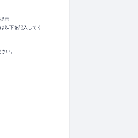
を提示
には以下を記入してく
ださい。
。