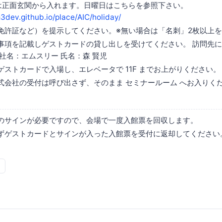
は正面玄関から入れます。日曜日はこちらを参照下さい。
m3dev.github.io/place/AIC/holiday/
免許証など）を提示してください。※無い場合は「名刺」2枚以上
事項を記載しゲストカードの貸し出しを受けてください。 訪問先
社名：エムスリー 氏名：森 賢児
ゲストカードで入場し、エレベータで 11F までお上がりください。
式会社の受付は呼び出さず、そのまま セミナールーム へお入りく
のサインが必要ですので、会場で一度入館票を回収します。
ずゲストカードとサインが入った入館票を受付に返却してください