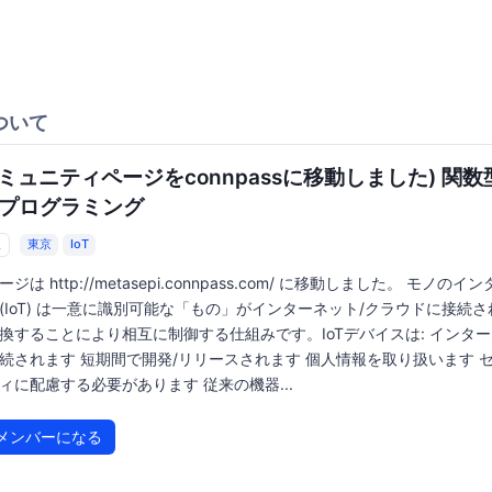
ついて
コミュニティページをconnpassに移動しました) 関数
oTプログラミング
人
東京
IoT
ジは http://metasepi.connpass.com/ に移動しました。 モノのイ
(IoT) は一意に識別可能な「もの」がインターネット/クラウドに接続
換することにより相互に制御する仕組みです。IoTデバイスは: インタ
続されます 短期間で開発/リリースされます 個人情報を取り扱います 
ィに配慮する必要があります 従来の機器...
メンバーになる