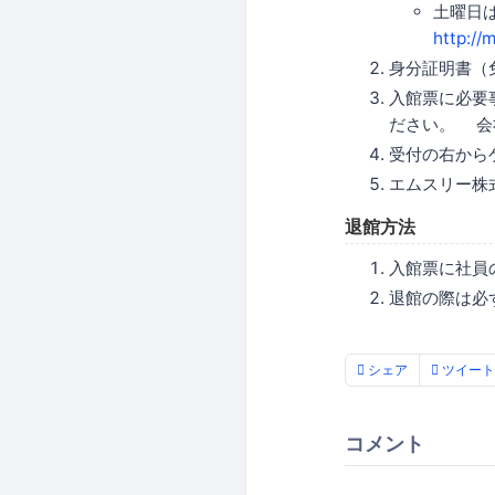
土曜日
http://
身分証明書（
入館票に必要
ださい。 会
受付の右から
エムスリー株
退館方法
入館票に社員
退館の際は必
シェア
ツイート
コメント