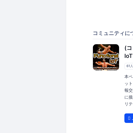
コミュニティに
(
I
61
本ペー
ット
報交
に接
リテ